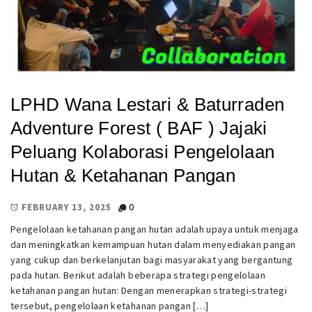
LPHD Wana Lestari & Baturraden
Adventure Forest ( BAF ) Jajaki
Peluang Kolaborasi Pengelolaan
Hutan & Ketahanan Pangan
0
FEBRUARY 13, 2025
Pengelolaan ketahanan pangan hutan adalah upaya untuk menjaga
dan meningkatkan kemampuan hutan dalam menyediakan pangan
yang cukup dan berkelanjutan bagi masyarakat yang bergantung
pada hutan. Berikut adalah beberapa strategi pengelolaan
ketahanan pangan hutan: Dengan menerapkan strategi-strategi
tersebut, pengelolaan ketahanan pangan […]