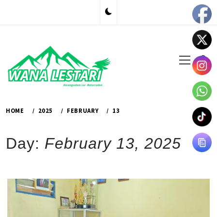
Skip
to
content
Primary
Menu
HOME
2025
FEBRUARY
13
Day:
February 13, 2025