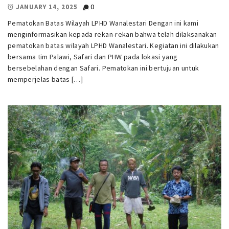
0
JANUARY 14, 2025
Pematokan Batas Wilayah LPHD Wanalestari Dengan ini kami
menginformasikan kepada rekan-rekan bahwa telah dilaksanakan
pematokan batas wilayah LPHD Wanalestari. Kegiatan ini dilakukan
bersama tim Palawi, Safari dan PHW pada lokasi yang
bersebelahan dengan Safari. Pematokan ini bertujuan untuk
memperjelas batas […]