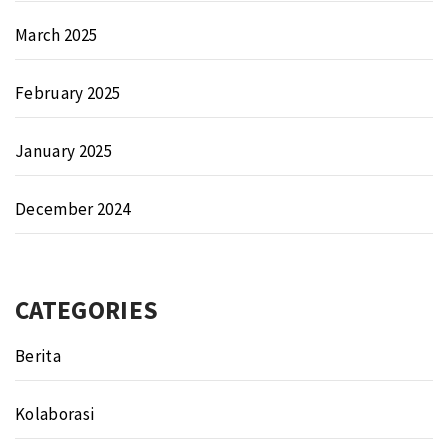
March 2025
February 2025
January 2025
December 2024
CATEGORIES
Berita
Kolaborasi