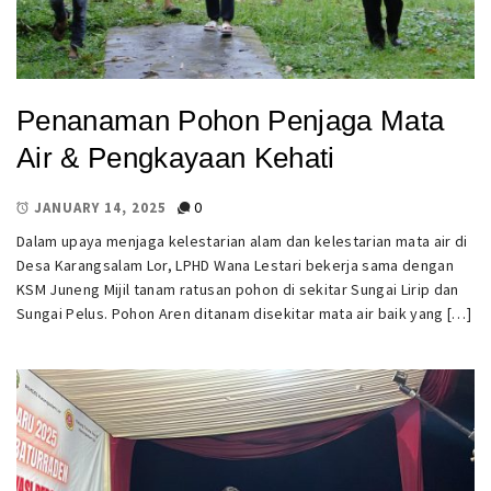
Penanaman Pohon Penjaga Mata
Air & Pengkayaan Kehati
0
JANUARY 14, 2025
Dalam upaya menjaga kelestarian alam dan kelestarian mata air di
Desa Karangsalam Lor, LPHD Wana Lestari bekerja sama dengan
KSM Juneng Mijil tanam ratusan pohon di sekitar Sungai Lirip dan
Sungai Pelus. Pohon Aren ditanam disekitar mata air baik yang […]